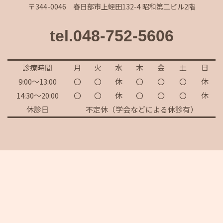
〒344-0046 春日部市上蛭田132-4 昭和第二ビル2階
tel.048-752-5606
診療時間
月
火
水
木
金
土
日
9:00～13:00
〇
〇
休
〇
〇
〇
休
14:30～20:00
〇
〇
休
〇
〇
〇
休
休診日
不定休（学会などによる休診有）