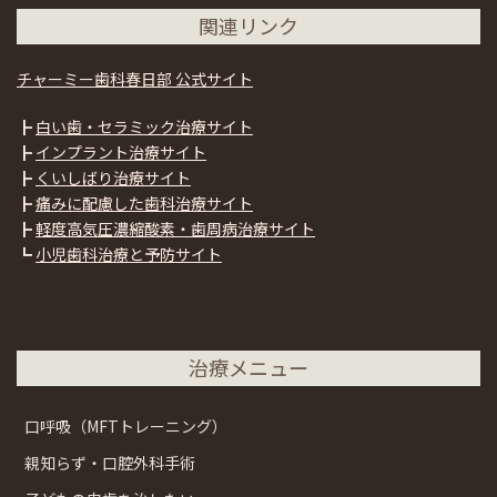
関連リンク
チャーミー歯科春日部 公式サイト
┣
白い歯・セラミック治療サイト
┣
インプラント治療サイト
┣
くいしばり治療サイト
┣
痛みに配慮した歯科治療サイト
┣
軽度高気圧濃縮酸素・歯周病治療サイト
┗
小児歯科治療と予防サイト
治療メニュー
口呼吸（MFTトレーニング）
親知らず・口腔外科手術