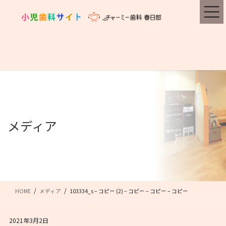
コ
ナ
ン
ビ
テ
ゲ
ン
ー
ツ
シ
に
ョ
移
ン
動
に
移
動
メディア
HOME
メディア
103334_s – コピー (2) – コピー – コピー – コピー
2021年3月2日