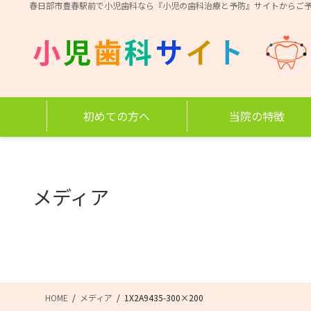
コ
ナ
春日部市豊春駅前で小児歯科なら『小児の歯科治療と予防』サイトからご
ン
ビ
テ
ゲ
ン
ー
ツ
シ
に
ョ
移
ン
初めての方へ
当院の特徴
動
に
移
動
メディア
HOME
メディア
1X2A9435-300×200