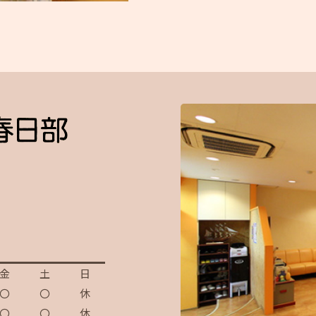
金
土
日
〇
〇
休
〇
〇
休