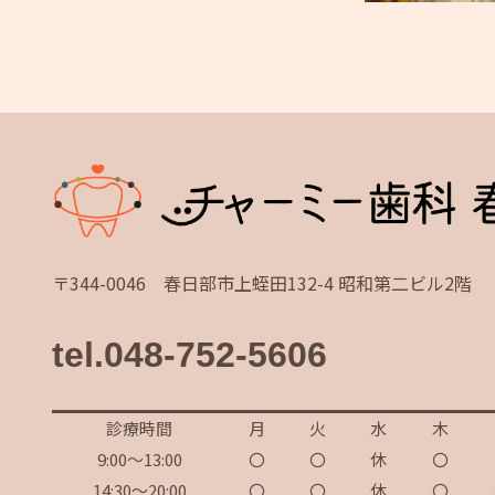
〒344-0046 春日部市上蛭田132-4 昭和第二ビル2階
tel.048-752-5606
診療時間
月
火
水
木
9:00～13:00
〇
〇
休
〇
14:30～20:00
〇
〇
休
〇