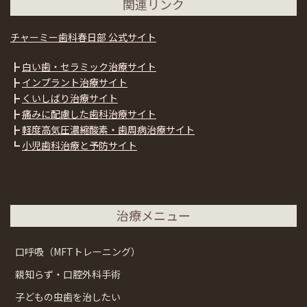
関連リンク
チャーミー歯科春日部 公式サイト
┣
白い歯・セラミック治療サイト
┣
インプラント治療サイト
┣
くいしばり治療サイト
┣
痛みに配慮した歯科治療サイト
┣
軽度高気圧濃縮酸素・歯周病治療サイト
┗
小児歯科治療と予防サイト
治療メニュー
口呼吸（MFTトレーニング）
親知らず・口腔外科手術
子どもの虫歯を治したい