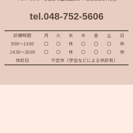
tel.048-752-5606
診療時間
月
火
水
木
金
土
日
9:00～13:00
〇
〇
休
〇
〇
〇
休
14:30～20:00
〇
〇
休
〇
〇
〇
休
休診日
不定休（学会などによる休診有）