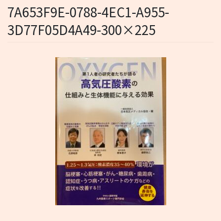
7A653F9E-0788-4EC1-A955-
3D77F05D4A49-300×225