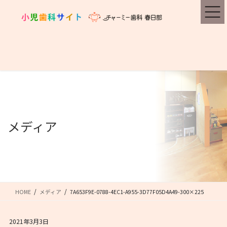
コ
ナ
ン
ビ
テ
ゲ
ン
ー
ツ
シ
に
ョ
移
ン
動
に
移
動
メディア
HOME
メディア
7A653F9E-0788-4EC1-A955-3D77F05D4A49-300×225
2021年3月3日