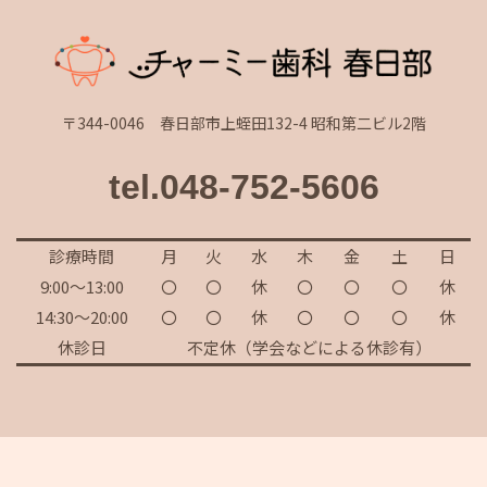
〒344-0046 春日部市上蛭田132-4 昭和第二ビル2階
tel.048-752-5606
診療時間
月
火
水
木
金
土
日
9:00～13:00
〇
〇
休
〇
〇
〇
休
14:30～20:00
〇
〇
休
〇
〇
〇
休
休診日
不定休（学会などによる休診有）