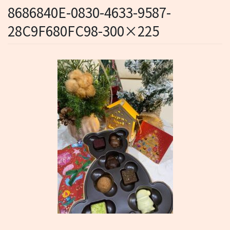
8686840E-0830-4633-9587-
28C9F680FC98-300×225