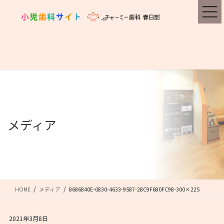
コ
ナ
ン
ビ
テ
ゲ
ン
ー
ツ
シ
に
ョ
移
ン
動
に
移
動
メディア
HOME
メディア
8686840E-0830-4633-9587-28C9F680FC98-300×225
2021年3月8日