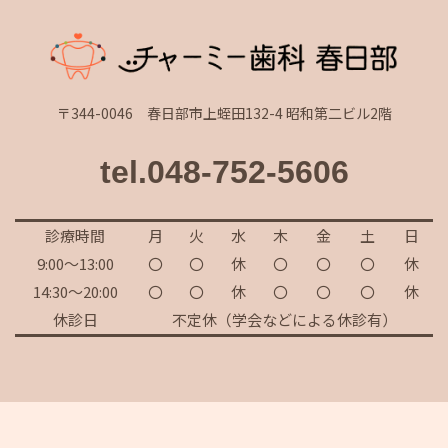
〒344-0046 春日部市上蛭田132-4 昭和第二ビル2階
tel.048-752-5606
診療時間
月
火
水
木
金
土
日
9:00～13:00
〇
〇
休
〇
〇
〇
休
14:30～20:00
〇
〇
休
〇
〇
〇
休
休診日
不定休（学会などによる休診有）