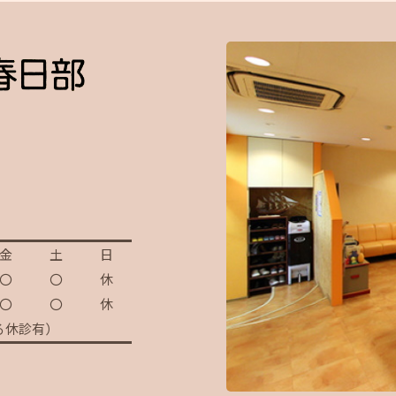
金
土
日
〇
〇
休
〇
〇
休
る休診有）