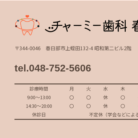
〒344-0046 春日部市上蛭田132-4 昭和第二ビル2階
tel.048-752-5606
診療時間
月
火
水
木
9:00～13:00
〇
〇
休
〇
14:30～20:00
〇
〇
休
〇
休診日
不定休（学会などによ