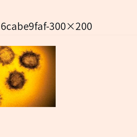
56cabe9faf-300×200