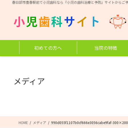
コ
ナ
春日部市豊春駅前で小児歯科なら『小児の歯科治療と予防』サイトからご
ン
ビ
テ
ゲ
ン
ー
ツ
シ
に
ョ
移
ン
初めての方へ
当院の特徴
動
に
移
動
メディア
HOME
メディア
990d055f1107b0cf666e3056cabe9faf-300×200