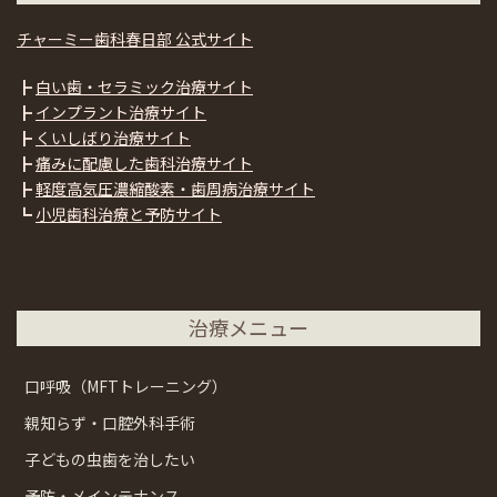
チャーミー歯科春日部 公式サイト
┣
白い歯・セラミック治療サイト
┣
インプラント治療サイト
┣
くいしばり治療サイト
┣
痛みに配慮した歯科治療サイト
┣
軽度高気圧濃縮酸素・歯周病治療サイト
┗
小児歯科治療と予防サイト
治療メニュー
口呼吸（MFTトレーニング）
親知らず・口腔外科手術
子どもの虫歯を治したい
予防・メインテナンス