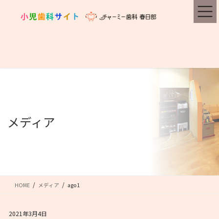
コ
ナ
ン
ビ
テ
ゲ
ン
ー
ツ
シ
に
ョ
移
ン
動
に
移
動
メディア
HOME
メディア
ago1
2021年3月4日