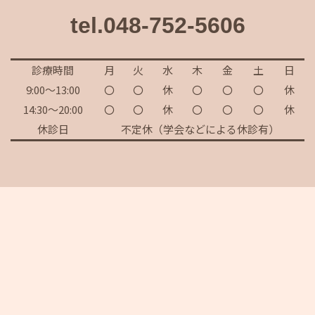
tel.048-752-5606
診療時間
月
火
水
木
金
土
日
9:00～13:00
〇
〇
休
〇
〇
〇
休
14:30～20:00
〇
〇
休
〇
〇
〇
休
休診日
不定休（学会などによる休診有）