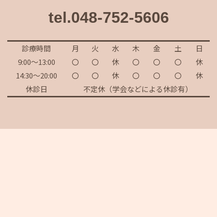
tel.048-752-5606
診療時間
月
火
水
木
金
土
日
9:00～13:00
〇
〇
休
〇
〇
〇
休
14:30～20:00
〇
〇
休
〇
〇
〇
休
休診日
不定休（学会などによる休診有）