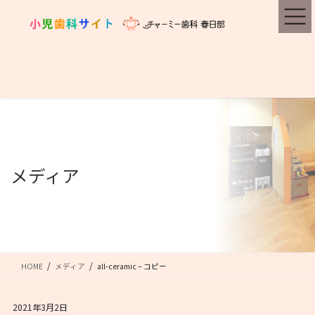
コ
ナ
ン
ビ
テ
ゲ
ン
ー
ツ
シ
に
ョ
移
ン
動
に
移
動
メディア
HOME
メディア
all-ceramic – コピー
2021年3月2日