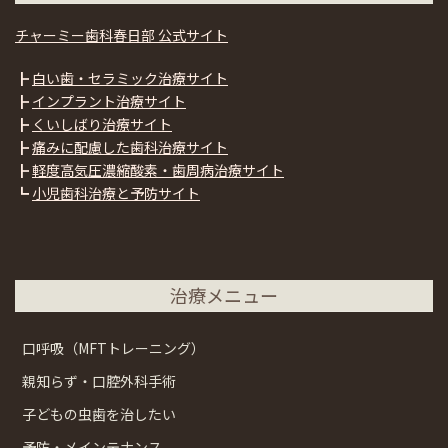
チャーミー歯科春日部 公式サイト
┣
白い歯・セラミック治療サイト
┣
インプラント治療サイト
┣
くいしばり治療サイト
┣
痛みに配慮した歯科治療サイト
┣
軽度高気圧濃縮酸素・歯周病治療サイト
┗
小児歯科治療と予防サイト
治療メニュー
口呼吸（MFTトレーニング）
親知らず・口腔外科手術
子どもの虫歯を治したい
予防・メインテナンス