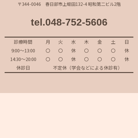
〒344-0046 春日部市上蛭田132-4 昭和第二ビル2階
tel.048-752-5606
診療時間
月
火
水
木
金
土
日
9:00～13:00
〇
〇
休
〇
〇
〇
休
14:30～20:00
〇
〇
休
〇
〇
〇
休
休診日
不定休（学会などによる休診有）