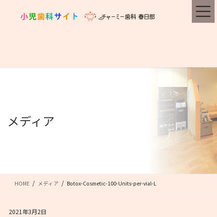
コ
ナ
ン
ビ
テ
ゲ
ン
ー
ツ
シ
に
ョ
移
ン
動
に
移
動
メディア
HOME
メディア
Botox-Cosmetic-100-Units-per-vial-L
2021年3月2日