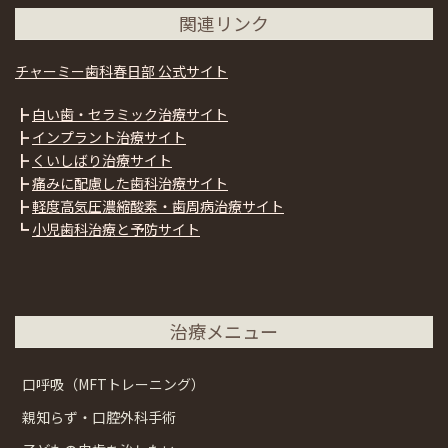
関連リンク
チャーミー歯科春日部 公式サイト
┣
白い歯・セラミック治療サイト
┣
インプラント治療サイト
┣
くいしばり治療サイト
┣
痛みに配慮した歯科治療サイト
┣
軽度高気圧濃縮酸素・歯周病治療サイト
┗
小児歯科治療と予防サイト
治療メニュー
口呼吸（MFTトレーニング）
親知らず・口腔外科手術