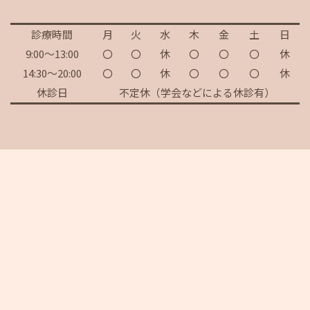
診療時間
月
火
水
木
金
土
日
9:00～13:00
〇
〇
休
〇
〇
〇
休
14:30～20:00
〇
〇
休
〇
〇
〇
休
休診日
不定休（学会などによる休診有）