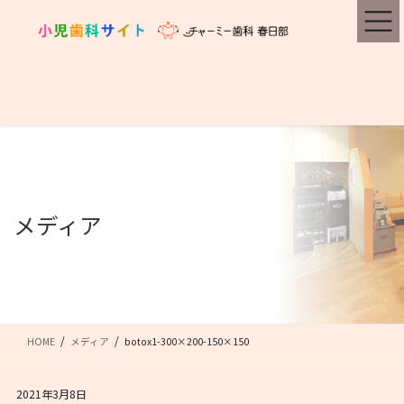
コ
ナ
ン
ビ
テ
ゲ
ン
ー
ツ
シ
に
ョ
移
ン
動
に
移
動
メディア
HOME
メディア
botox1-300×200-150×150
2021年3月8日