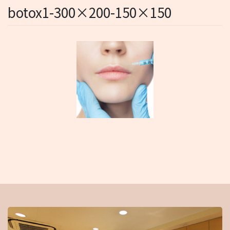
botox1-300×200-150×150