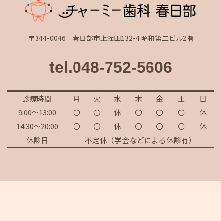
〒344-0046 春日部市上蛭田132-4 昭和第二ビル2階
tel.048-752-5606
診療時間
月
火
水
木
金
土
日
9:00～13:00
〇
〇
休
〇
〇
〇
休
14:30～20:00
〇
〇
休
〇
〇
〇
休
休診日
不定休（学会などによる休診有）