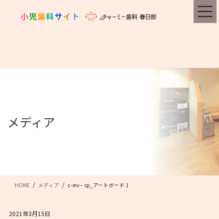
コ
ナ
ン
ビ
テ
ゲ
ン
ー
ツ
シ
に
ョ
移
ン
動
に
移
動
メディア
HOME
メディア
c-mv – sp_アートボード 1
2021年3月15日