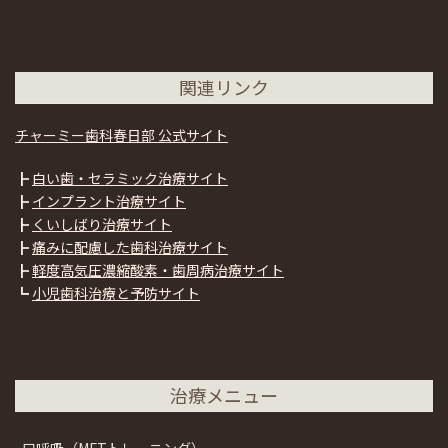
関連リンク
チャーミー歯科春日部 公式サイト
┣
白い歯・セラミック治療サイト
┣
インプラント治療サイト
┣
くいしばり治療サイト
┣
痛みに配慮した歯科治療サイト
┣
軽度高気圧濃縮酸素・歯周病治療サイト
┗
小児歯科治療と予防サイト
治療メニュー
口呼吸（MFTトレーニング）