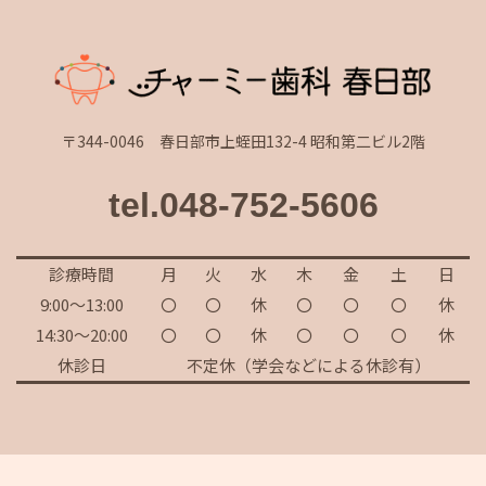
〒344-0046 春日部市上蛭田132-4 昭和第二ビル2階
tel.048-752-5606
診療時間
月
火
水
木
金
土
日
9:00～13:00
〇
〇
休
〇
〇
〇
休
14:30～20:00
〇
〇
休
〇
〇
〇
休
休診日
不定休（学会などによる休診有）