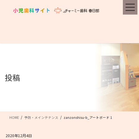
コ
ナ
ン
ビ
テ
ゲ
ン
ー
ツ
シ
に
ョ
移
ン
動
に
移
動
投稿
HOME
予防・メインテナンス
zanzonshisu-b_アートボード 1
2020年12月4日