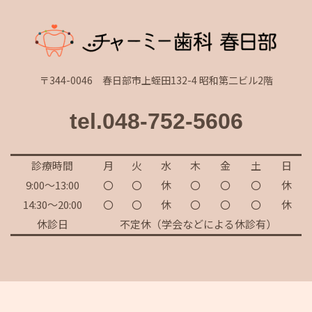
〒344-0046 春日部市上蛭田132-4 昭和第二ビル2階
tel.048-752-5606
診療時間
月
火
水
木
金
土
日
9:00～13:00
〇
〇
休
〇
〇
〇
休
14:30～20:00
〇
〇
休
〇
〇
〇
休
休診日
不定休（学会などによる休診有）