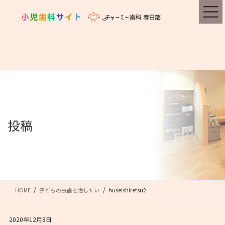
コ
ナ
ン
ビ
テ
ゲ
ン
ー
ツ
シ
に
ョ
移
ン
動
に
移
動
投稿
HOME
子どもの虫歯を治したい
huseishiretsu2
2020年12月8日