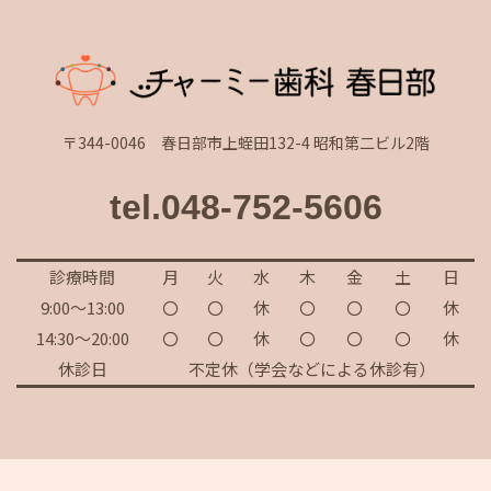
〒344-0046 春日部市上蛭田132-4 昭和第二ビル2階
tel.048-752-5606
診療時間
月
火
水
木
金
土
日
9:00～13:00
〇
〇
休
〇
〇
〇
休
14:30～20:00
〇
〇
休
〇
〇
〇
休
休診日
不定休（学会などによる休診有）