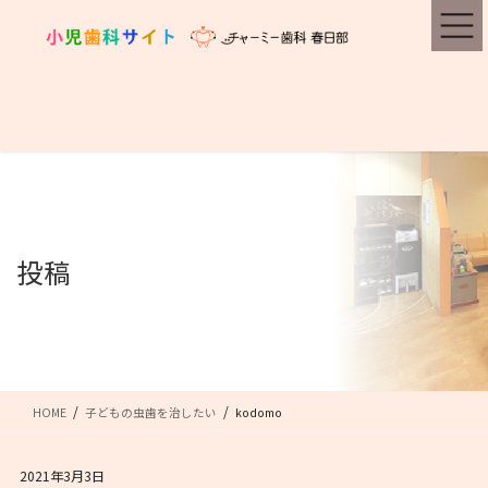
コ
ナ
ン
ビ
テ
ゲ
ン
ー
ツ
シ
に
ョ
移
ン
動
に
移
動
投稿
HOME
子どもの虫歯を治したい
kodomo
2021年3月3日