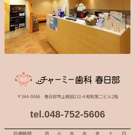
〒344-0046 春日部市上蛭田132-4 昭和第二ビル2階
tel.048-752-5606
診療時間
月
火
水
木
金
土
日