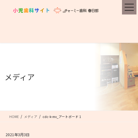
コ
ナ
ン
ビ
テ
ゲ
ン
ー
ツ
シ
に
ョ
移
ン
動
に
移
動
メディア
HOME
メディア
cdc-k-mv_アートボード 1
2021年3月3日