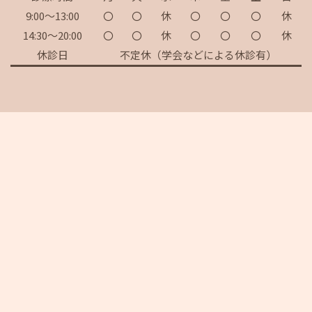
9:00～13:00
〇
〇
休
〇
〇
〇
休
14:30～20:00
〇
〇
休
〇
〇
〇
休
休診日
不定休（学会などによる休診有）