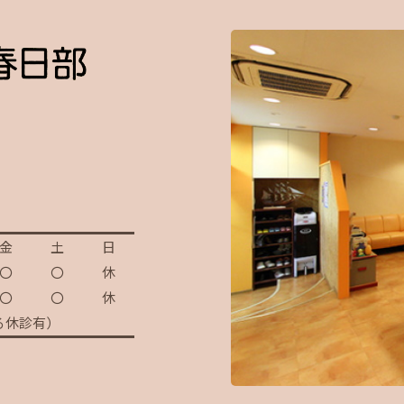
金
土
日
〇
〇
休
〇
〇
休
る休診有）