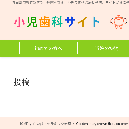
コ
ナ
春日部市豊春駅前で小児歯科なら『小児の歯科治療と予防』サイトからご
ン
ビ
テ
ゲ
ン
ー
ツ
シ
に
ョ
移
ン
初めての方へ
当院の特徴
動
に
移
動
投稿
HOME
白い歯・セラミック治療
Golden Inlay crown fixation over 