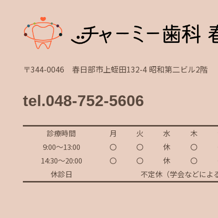
〒344-0046 春日部市上蛭田132-4 昭和第二ビル2階
tel.048-752-5606
診療時間
月
火
水
木
9:00～13:00
〇
〇
休
〇
14:30～20:00
〇
〇
休
〇
休診日
不定休（学会などによ