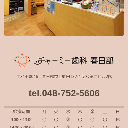
〒344-0046 春日部市上蛭田132-4 昭和第二ビル2階
tel.048-752-5606
診療時間
月
火
水
木
金
土
日
9:00～13:00
〇
〇
休
〇
〇
〇
休
14:30～20:00
〇
〇
休
〇
〇
〇
休