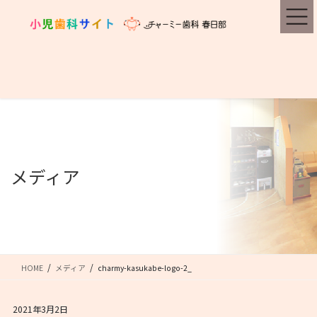
コ
ナ
ン
ビ
テ
ゲ
ン
ー
ツ
シ
に
ョ
移
ン
動
に
移
動
メディア
HOME
メディア
charmy-kasukabe-logo-2_
2021年3月2日