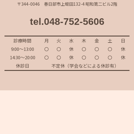
〒344-0046 春日部市上蛭田132-4 昭和第二ビル2階
tel.048-752-5606
診療時間
月
火
水
木
金
土
日
9:00～13:00
〇
〇
休
〇
〇
〇
休
14:30～20:00
〇
〇
休
〇
〇
〇
休
休診日
不定休（学会などによる休診有）