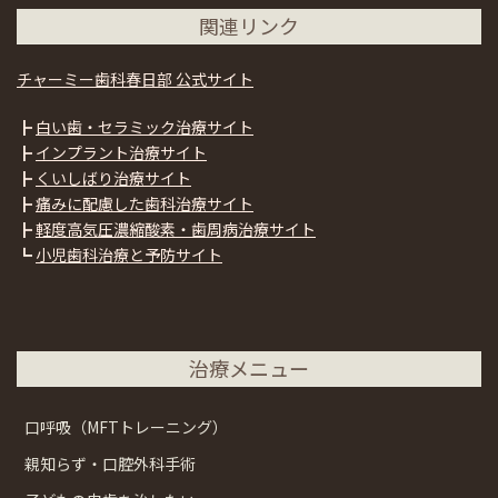
関連リンク
チャーミー歯科春日部 公式サイト
┣
白い歯・セラミック治療サイト
┣
インプラント治療サイト
┣
くいしばり治療サイト
┣
痛みに配慮した歯科治療サイト
┣
軽度高気圧濃縮酸素・歯周病治療サイト
┗
小児歯科治療と予防サイト
治療メニュー
口呼吸（MFTトレーニング）
親知らず・口腔外科手術