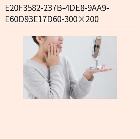
E20F3582-237B-4DE8-9AA9-
E60D93E17D60-300×200