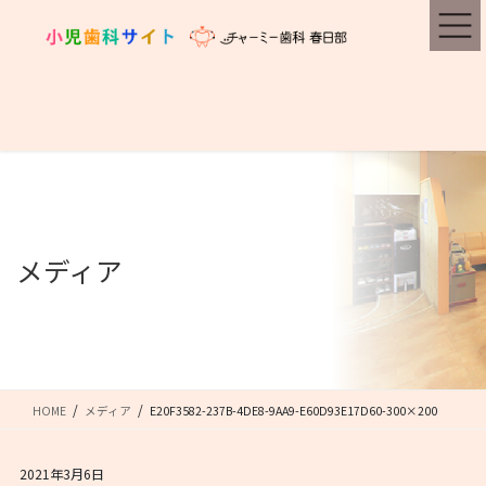
コ
ナ
ン
ビ
テ
ゲ
ン
ー
ツ
シ
に
ョ
移
ン
動
に
移
動
メディア
HOME
メディア
E20F3582-237B-4DE8-9AA9-E60D93E17D60-300×200
2021年3月6日