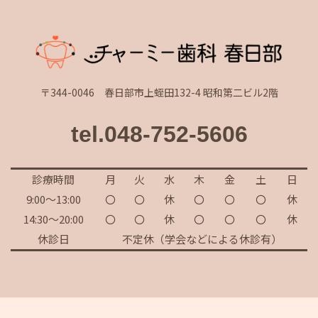
〒344-0046 春日部市上蛭田132-4 昭和第二ビル2階
tel.048-752-5606
診療時間
月
火
水
木
金
土
日
9:00～13:00
〇
〇
休
〇
〇
〇
休
14:30～20:00
〇
〇
休
〇
〇
〇
休
休診日
不定休（学会などによる休診有）