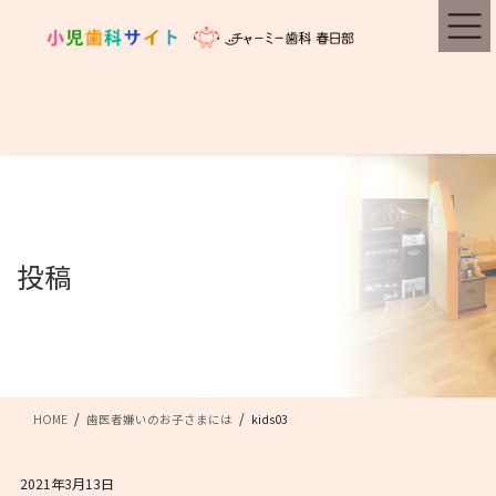
コ
ナ
ン
ビ
テ
ゲ
ン
ー
ツ
シ
に
ョ
移
ン
動
に
移
動
投稿
HOME
歯医者嫌いのお子さまには
kids03
2021年3月13日