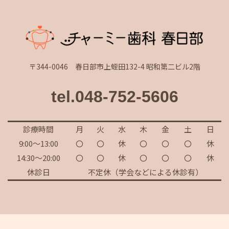
〒344-0046 春日部市上蛭田132-4 昭和第二ビル2階
tel.048-752-5606
診療時間
月
火
水
木
金
土
日
9:00～13:00
〇
〇
休
〇
〇
〇
休
14:30～20:00
〇
〇
休
〇
〇
〇
休
休診日
不定休（学会などによる休診有）