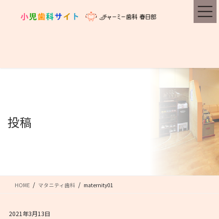
コ
ナ
ン
ビ
テ
ゲ
ン
ー
ツ
シ
に
ョ
移
ン
動
に
移
動
投稿
HOME
マタニティ歯科
maternity01
2021年3月13日