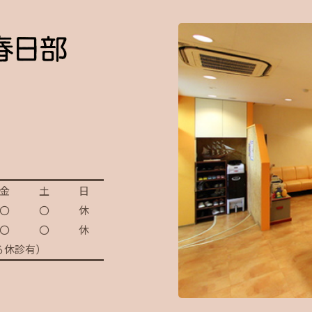
金
土
日
〇
〇
休
〇
〇
休
る休診有）