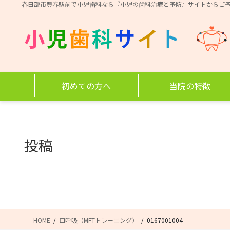
コ
ナ
春日部市豊春駅前で小児歯科なら『小児の歯科治療と予防』サイトからご
ン
ビ
テ
ゲ
ン
ー
ツ
シ
に
ョ
移
ン
初めての方へ
当院の特徴
動
に
移
動
投稿
HOME
口呼吸（MFTトレーニング）
0167001004