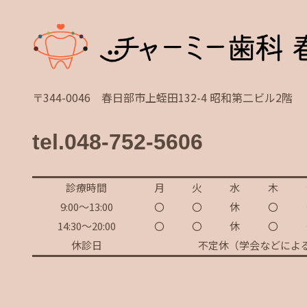
〒344-0046 春日部市上蛭田132-4 昭和第二ビル2階
tel.048-752-5606
診療時間
月
火
水
木
9:00～13:00
〇
〇
休
〇
14:30～20:00
〇
〇
休
〇
休診日
不定休（学会などによ