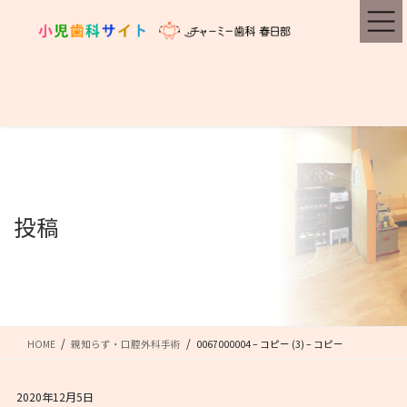
コ
ナ
ン
ビ
テ
ゲ
ン
ー
ツ
シ
に
ョ
移
ン
動
に
移
動
投稿
HOME
親知らず・口腔外科手術
0067000004 – コピー (3) – コピー
2020年12月5日