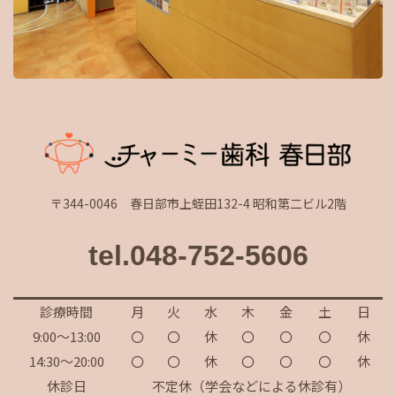
〒344-0046 春日部市上蛭田132-4 昭和第二ビル2階
tel.048-752-5606
診療時間
月
火
水
木
金
土
日
9:00～13:00
〇
〇
休
〇
〇
〇
休
14:30～20:00
〇
〇
休
〇
〇
〇
休
休診日
不定休（学会などによる休診有）