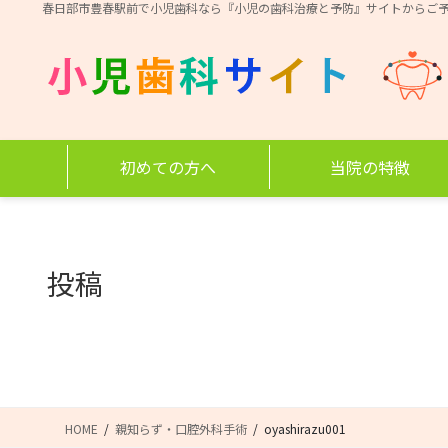
コ
ナ
春日部市豊春駅前で小児歯科なら『小児の歯科治療と予防』サイトからご
ン
ビ
テ
ゲ
ン
ー
ツ
シ
に
ョ
移
ン
初めての方へ
当院の特徴
動
に
移
動
投稿
HOME
親知らず・口腔外科手術
oyashirazu001