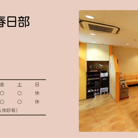
金
土
日
〇
〇
休
〇
〇
休
る休診有）