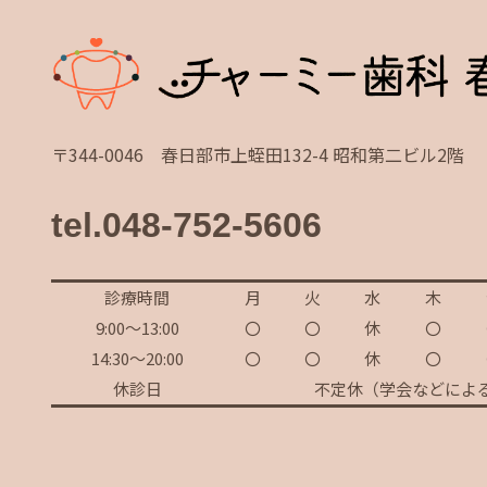
〒344-0046 春日部市上蛭田132-4 昭和第二ビル2階
tel.048-752-5606
診療時間
月
火
水
木
9:00～13:00
〇
〇
休
〇
14:30～20:00
〇
〇
休
〇
休診日
不定休（学会などによ