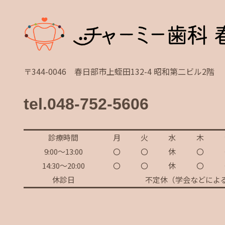
〒344-0046 春日部市上蛭田132-4 昭和第二ビル2階
tel.048-752-5606
診療時間
月
火
水
木
9:00～13:00
〇
〇
休
〇
14:30～20:00
〇
〇
休
〇
休診日
不定休（学会などによ