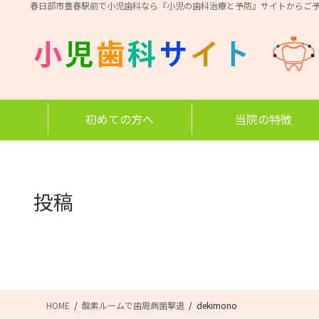
コ
ナ
春日部市豊春駅前で小児歯科なら『小児の歯科治療と予防』サイトからご
ン
ビ
テ
ゲ
ン
ー
ツ
シ
に
ョ
移
ン
初めての方へ
当院の特徴
動
に
移
動
投稿
HOME
酸素ルームで歯周病菌撃退
dekimono