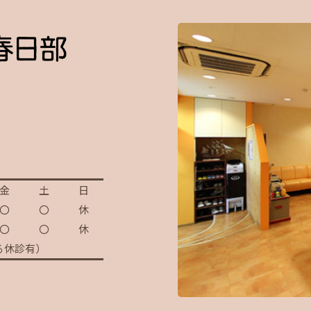
金
土
日
〇
〇
休
〇
〇
休
る休診有）