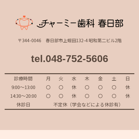
〒344-0046 春日部市上蛭田132-4 昭和第二ビル2階
tel.048-752-5606
診療時間
月
火
水
木
金
土
日
9:00～13:00
〇
〇
休
〇
〇
〇
休
14:30～20:00
〇
〇
休
〇
〇
〇
休
休診日
不定休（学会などによる休診有）