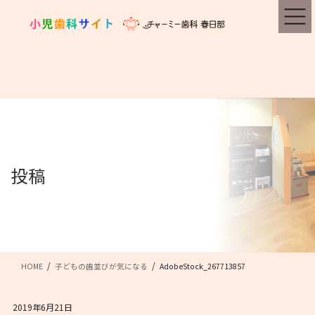
コ
ナ
ン
ビ
テ
ゲ
ン
ー
ツ
シ
に
ョ
移
ン
動
に
移
動
投稿
HOME
子どもの歯並びが気になる
AdobeStock_267713857
2019年6月21日