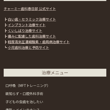
チャーミー歯科春日部 公式サイト
┣
白い歯・セラミック治療サイト
┣
インプラント治療サイト
┣
くいしばり治療サイト
┣
痛みに配慮した歯科治療サイト
┣
軽度高気圧濃縮酸素・歯周病治療サイト
┗
小児歯科治療と予防サイト
治療メニュー
口呼吸（MFTトレーニング）
親知らず・口腔外科手術
子どもの虫歯を治したい
予防・メインテナンス