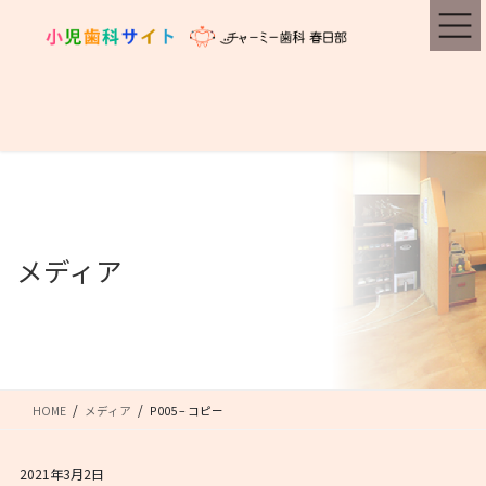
コ
ナ
ン
ビ
テ
ゲ
ン
ー
ツ
シ
に
ョ
移
ン
動
に
移
動
メディア
HOME
メディア
P005 – コピー
2021年3月2日