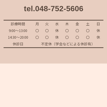
tel.048-752-5606
診療時間
月
火
水
木
金
土
日
9:00～13:00
〇
〇
休
〇
〇
〇
休
14:30～20:00
〇
〇
休
〇
〇
〇
休
休診日
不定休（学会などによる休診有）