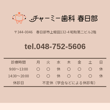
〒344-0046 春日部市上蛭田132-4 昭和第二ビル2階
tel.048-752-5606
診療時間
月
火
水
木
金
土
日
9:00～13:00
〇
〇
休
〇
〇
〇
休
14:30～20:00
〇
〇
休
〇
〇
〇
休
休診日
不定休（学会などによる休診有）