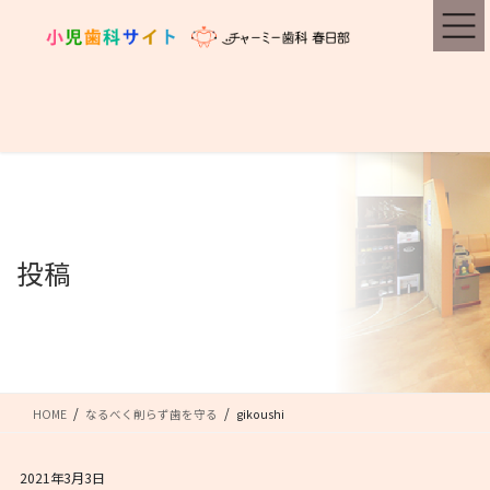
コ
ナ
ン
ビ
テ
ゲ
ン
ー
ツ
シ
に
ョ
移
ン
動
に
移
動
投稿
HOME
なるべく削らず歯を守る
gikoushi
2021年3月3日