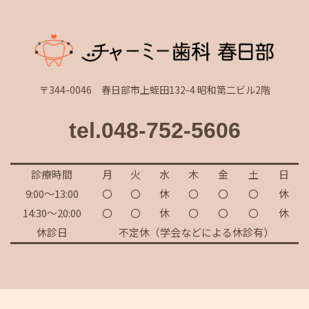
〒344-0046 春日部市上蛭田132-4 昭和第二ビル2階
tel.048-752-5606
診療時間
月
火
水
木
金
土
日
9:00～13:00
〇
〇
休
〇
〇
〇
休
14:30～20:00
〇
〇
休
〇
〇
〇
休
休診日
不定休（学会などによる休診有）