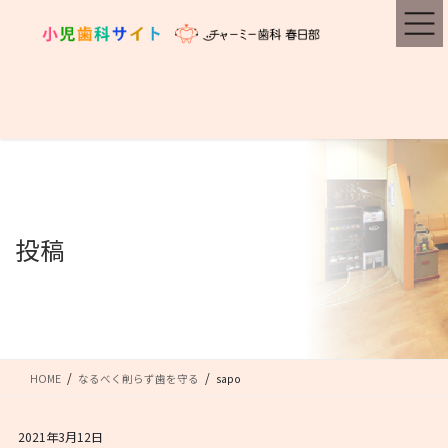
コ
ナ
ン
ビ
テ
ゲ
ン
ー
ツ
シ
に
ョ
移
ン
動
に
移
動
投稿
HOME
なるべく削らず歯を守る
sapo
2021年3月12日