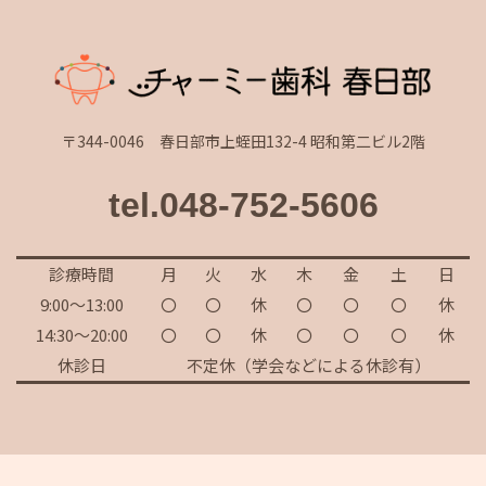
〒344-0046 春日部市上蛭田132-4 昭和第二ビル2階
tel.048-752-5606
診療時間
月
火
水
木
金
土
日
9:00～13:00
〇
〇
休
〇
〇
〇
休
14:30～20:00
〇
〇
休
〇
〇
〇
休
休診日
不定休（学会などによる休診有）