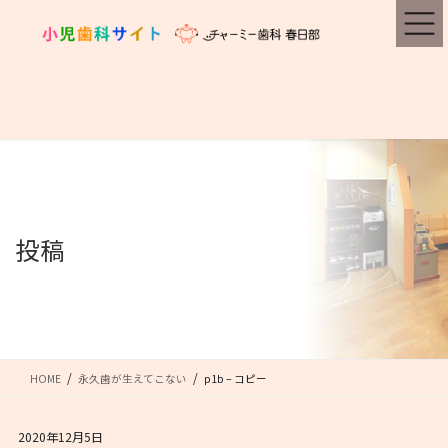
コ
ナ
ン
ビ
テ
ゲ
ン
ー
ツ
シ
に
ョ
移
ン
動
に
移
動
投稿
HOME
永久歯が生えてこない
p1b – コピー
2020年12月5日