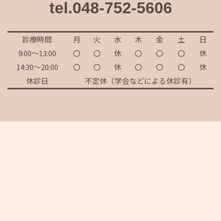
tel.048-752-5606
診療時間
月
火
水
木
金
土
日
9:00～13:00
〇
〇
休
〇
〇
〇
休
14:30～20:00
〇
〇
休
〇
〇
〇
休
休診日
不定休（学会などによる休診有）