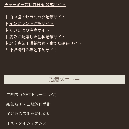
チャーミー歯科春日部 公式サイト
┣
白い歯・セラミック治療サイト
┣
インプラント治療サイト
┣
くいしばり治療サイト
┣
痛みに配慮した歯科治療サイト
┣
軽度高気圧濃縮酸素・歯周病治療サイト
┗
小児歯科治療と予防サイト
治療メニュー
口呼吸（MFTトレーニング）
親知らず・口腔外科手術
子どもの虫歯を治したい
予防・メインテナンス