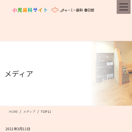
コ
ナ
ン
ビ
テ
ゲ
ン
ー
ツ
シ
に
ョ
移
ン
動
に
移
動
メディア
HOME
メディア
TOP11
2021年3月11日